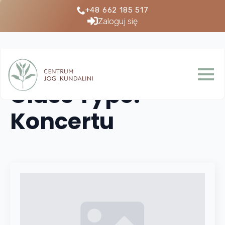
+48 662 185 517
Zaloguj się
Class Type:
Koncertu