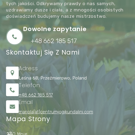
tych jakości. Odkrywamy prawdy o nas samych,
uzdrawiamy dusze i ciała, a z mnogości osobistych
doświadczeń budujemy nasze mistrzostwo.
Dowolne zapytanie
+48 662 185 517
Skontaktuj Się Z Nami
Adress
Leśna 68, Przeźmierowo, Poland
Telefon
+48 662 185 517
Email
mariola[at]centrumjogikundalini.com
Mapa Strony
O Mnie