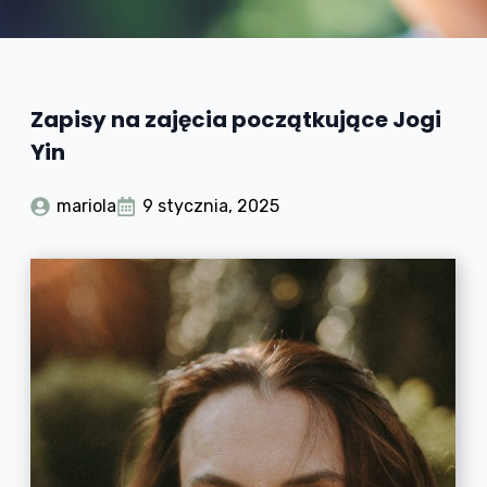
Zapisy na zajęcia początkujące Jogi
Yin
mariola
9 stycznia, 2025