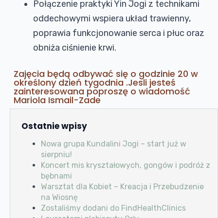
Połączenie praktyki Yin Jogi z technikami
oddechowymi wspiera układ trawienny,
poprawia funkcjonowanie serca i płuc oraz
obniża ciśnienie krwi.
Zajęcia będą odbywać się o godzinie 20 w
określony dzień tygodnia .Jesli jesteś
zainteresowana poproszę o wiadomość
Mariola Ismail-Zade
Ostatnie wpisy
Nowa grupa Kundalini Jogi – start już w
sierpniu!
Koncert mis kryształowych, gongów i podróż z
bębnami
Warsztat dla Kobiet – Kreacja i Przebudzenie
na Wiosnę
Zostaliśmy dodani do FindHealthClinics